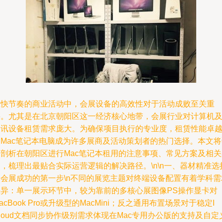
在快节奏的商业活动中，会展设备的高效性对于活动成败至关重
要。尤其是在北京朝阳区这一经济核心地带，会展行业对计算机
通讯设备租赁需求庞大。为确保项目执行的专业度，租赁性能卓
的Mac笔记本电脑成为许多展商及活动策划者的热门选择。本文将
细剖析在朝阳区进行Mac笔记本租用的注意事项、常见方案及相关
，梳理出最贴合实际运营逻辑的解决路径。\n\n一、器材精准选
是会展成功的第一步\n不同的展览主题对终端设备配置有着学科需
差异：单一展示环节中，较为靠前的多核心展图像PS操作显卡对
acBook Pro或升级型的MacMini；反之通用布置场景对于稳定I
loud文档同步协作级别需求体现在Mac专用办公版的支持及自定