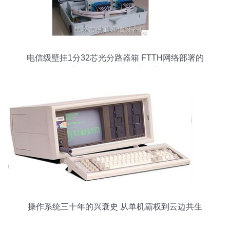
电信级壁挂1分32芯光分路器箱 FTTH网络部署的
高效选择与租赁模式优势
操作系统三十年的兴衰史 从单机霸权到云边共生