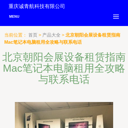
重庆诚青航科技有限公司
MENU
当前位置：
首页
>
产品大全
>
北京朝阳会展设备租赁指南
Mac笔记本电脑租用全攻略与联系电话
北京朝阳会展设备租赁指南
Mac笔记本电脑租用全攻略
与联系电话