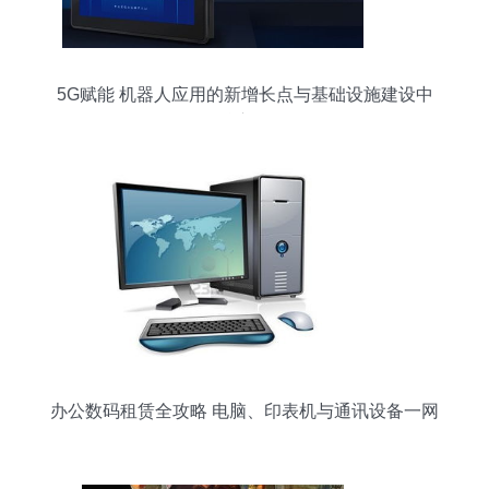
5G赋能 机器人应用的新增长点与基础设施建设中
的核心体现
办公数码租赁全攻略 电脑、印表机与通讯设备一网
打尽